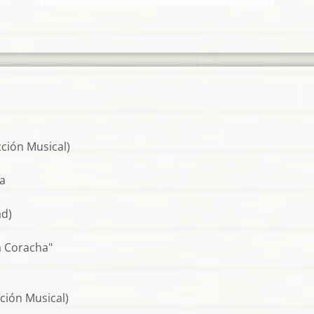
cción Musical)
ga
ad)
a Coracha"
cción Musical)