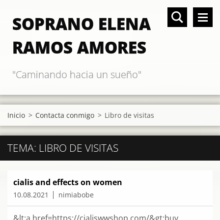
SOPRANO ELENA
RAMOS AMORES
"Caminando hacia un sueño"
Inicio
>
Contacta conmigo
>
Libro de visitas
TEMA: LIBRO DE VISITAS
cialis and effects on women
10.08.2021
nimiabobe
&lt;a href=https://cialiswwshop.com/&gt;buy