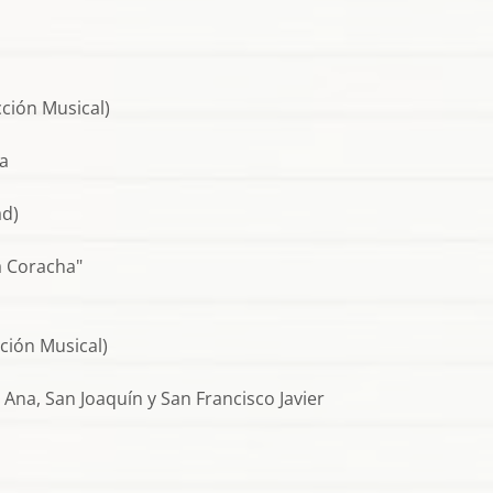
cción Musical)
ga
ad)
a Coracha"
cción Musical)
 Ana, San Joaquín y San Francisco Javier