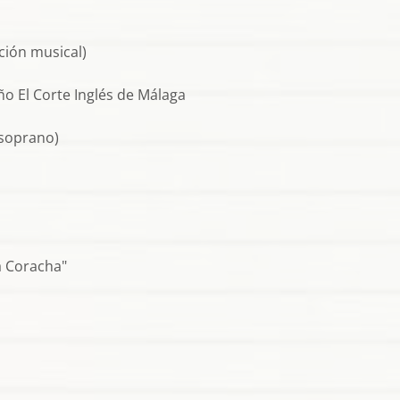
cción musical)
ño El Corte Inglés de Málaga
(soprano)
a Coracha"