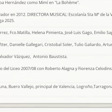
Saioa Hernández como Mimí en "La Bohème".
dor en 2012. DIRECTORA MUSICAL: Escolanía Sta Mª de la Vic
ga 2025.
ez, Fco.Matilla, Helena Pimienta, José Luis Gago, Emilio Sa
r, Danielle Gallegari, Cristobal Soler, Tulio Galiardo, Artu
alvador Vázquez, Antonio Baustista.
 del Liceo 2007/08 con Roberto Alagna y Fiorenza Celodins, 
, Buero Vallejo, principal de Valencia, Logroño,Tarragona;